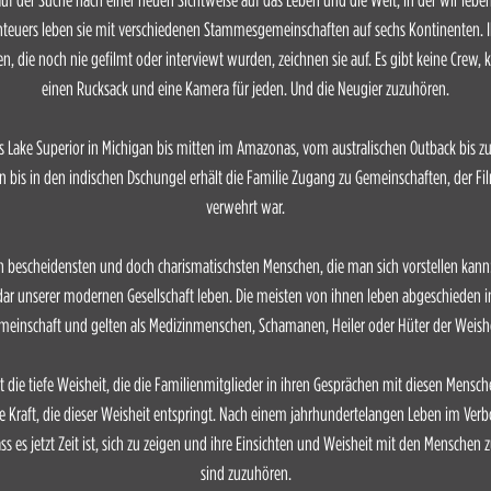
nteuers leben sie mit verschiedenen Stammesgemeinschaften auf sechs Kontinenten.
 die noch nie gefilmt oder interviewt wurden, zeichnen sie auf. Es gibt keine Crew, k
einen Rucksack und eine Kamera für jeden. Und die Neugier zuzuhören.
s Lake Superior in Michigan bis mitten im Amazonas, vom australischen Outback bis zu
 bis in den indischen Dschungel erhält die Familie Zugang zu Gemeinschaften, der Fi
verwehrt war.
 bescheidensten und doch charismatischsten Menschen, die man sich vorstellen kann
ar unserer modernen Gesellschaft leben. Die meisten von ihnen leben abgeschieden im
meinschaft und gelten als Medizinmenschen, Schamanen, Heiler oder Hüter der Weishe
t die tiefe Weisheit, die die Familienmitglieder in ihren Gesprächen mit diesen Mensc
 Kraft, die dieser Weisheit entspringt. Nach einem jahrhundertelangen Leben im Ver
ss es jetzt Zeit ist, sich zu zeigen und ihre Einsichten und Weisheit mit den Menschen zu
sind zuzuhören.