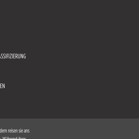
ASSIFIZIERUNG
NEN
dern reisen sie ans
n. Während ihres